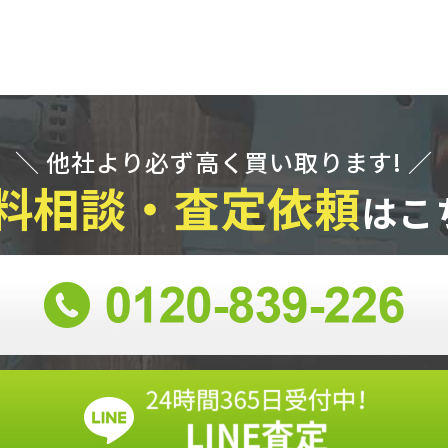
＼ 他社より必ず高く買い取ります! ／
料相談・査定依頼
はこ