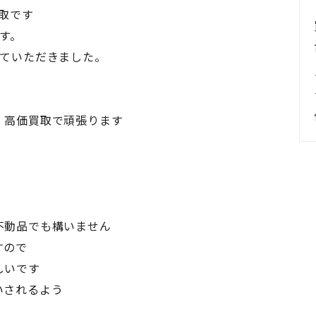
買取です
す。
せていただきました。
、高価買取で頑張ります
不動品でも構いません
すので
しいです
いされるよう