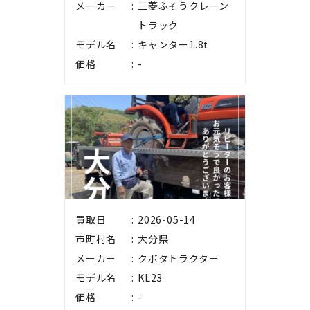
メーカー
三菱ふそうクレーン
トラック
モデル名
キャンター1.8t
価格
-
買取日
2026-05-14
市町村名
大分県
メーカー
クボタトラクター
モデル名
KL23
価格
-